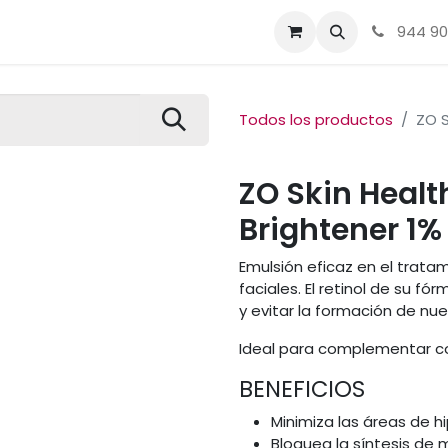
Tienda
Sobre nosotros
Contacto
Acné, Rosácea, Me
944 90
Todos los productos
ZO S
ZO Skin Healt
Brightener 1
Emulsión eficaz en el trat
faciales. El retinol de su f
y evitar la formación de n
Ideal para complementar c
BENEFICIOS
Minimiza las áreas de 
Bloquea la síntesis de