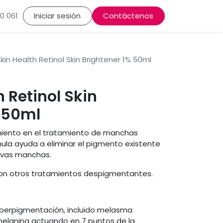
lasma, Alopecia
0 061
Iniciar sesión
Rutinas cosméticas
Contáctenos
Dermatología Estéti
kin Health Retinol Skin Brightener 1% 50ml
h Retinol Skin
% 50ml
amiento en el tratamiento de manchas
órmula ayuda a eliminar el pigmento existente
uevas manchas.
on otros tratamientos despigmentantes.
hiperpigmentación, incluido melasma
 melanina actuando en 7 puntos de la