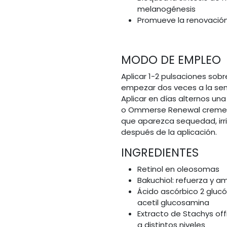
melanogénesis
Promueve la renovación
MODO DE EMPLEO
Aplicar 1-2 pulsaciones sobre 
empezar dos veces a la se
Aplicar en días alternos un
o Ommerse Renewal creme) 
que aparezca sequedad, irri
después de la aplicación.
INGREDIENTES
Retinol en oleosomas
Bakuchiol: refuerza y amp
Ácido ascórbico 2 glucós
acetil glucosamina
Extracto de Stachys off
a distintos niveles