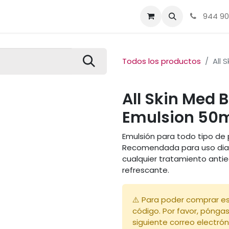
Tienda
Sobre nosotros
Contacto
Acné, Rosácea, Me
944 90
Todos los productos
All 
All Skin Med 
Emulsion 50
Emulsión para todo tipo de p
Recomendada para uso diari
cualquier tratamiento ant
refrescante.
⚠️ Para poder comprar es
código. Por favor, pónga
siguiente correo electrón