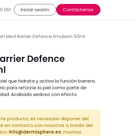
lasma, Alopecia
0 061
Iniciar sesión
Rutinas cosméticas
Contáctenos
Dermatología Estéti
Skin Med Barrier Defence Emulsion 50ml
Barrier Defence
ml
iel que hidrata y activa la función barrera.
o para reforzar la piel como parte de
iedad. Acabado sedoso con efecto
te producto, es necesario disponer del
se en contacto con nosotros a través del
ico:
info@dermisphere.es
, muchas