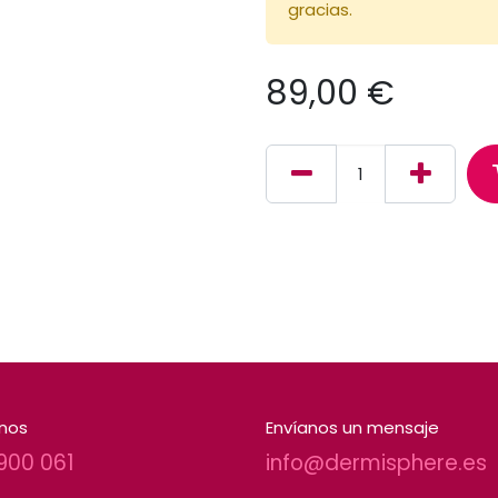
gracias.
89,00
€
nos
Envíanos un mensaje
900 061
info@dermisphere.es