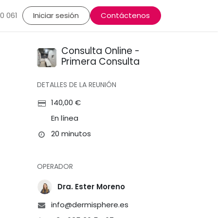
lasma, Alopecia
0 061
Iniciar sesión
Rutinas cosméticas
Contáctenos
Dermatología Estéti
Consulta Online -
Primera Consulta
DETALLES DE LA REUNIÓN
140,00
€
En línea
20 minutos
OPERADOR
Dra. Ester Moreno
info@dermisphere.es