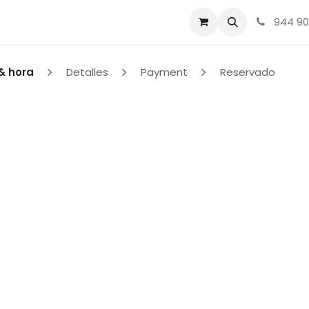
Tienda
Sobre nosotros
Contacto
Acné, Rosácea, Me
944 90
& hora
Detalles
Payment
Reservado