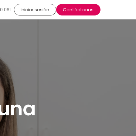
lasma, Alopecia
0 061
Iniciar sesión
Rutinas cosméticas
Contáctenos
Dermatología Estéti
 una