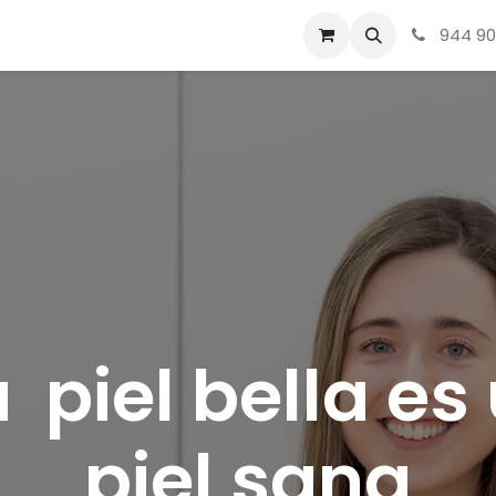
Tienda
Sobre nosotros
Contacto
Acné, Rosácea, Me
944 90
 piel bella es
piel sana